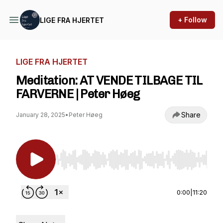
+ Follow
LIGE FRA HJERTET
LIGE FRA HJERTET
Meditation: AT VENDE TILBAGE TIL
FARVERNE | Peter Høeg
Share
January 28, 2025
•
Peter Høeg
Use Left/Right to seek, Home/End to jump to st
0:00
|
11:20